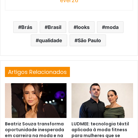
ever26
Brás
Brasil
looks
moda
qualidade
São Paulo
Artigos Relacionados
Beatriz Souza transforma
LUDMEE: tecnologia têxtil
oportunidade inesperada
aplicada à moda fitness
em carreira na moda e na
para mulheres que se