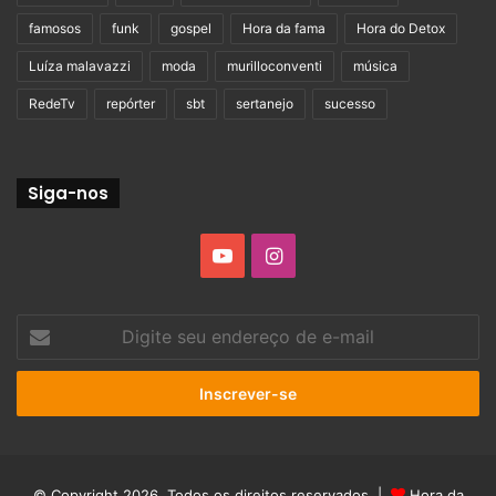
famosos
funk
gospel
Hora da fama
Hora do Detox
Luíza malavazzi
moda
murilloconventi
música
RedeTv
repórter
sbt
sertanejo
sucesso
Siga-nos
YouTube
Instagram
Digite
seu
endereço
de
e-
mail
© Copyright 2026, Todos os direitos reservados |
Hora da