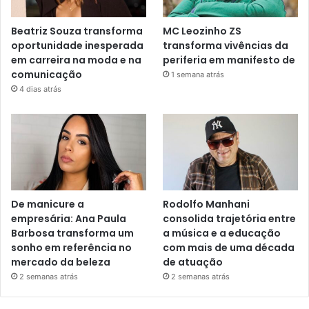
Beatriz Souza transforma
MC Leozinho ZS
oportunidade inesperada
transforma vivências da
em carreira na moda e na
periferia em manifesto de
comunicação
1 semana atrás
4 dias atrás
De manicure a
Rodolfo Manhani
empresária: Ana Paula
consolida trajetória entre
Barbosa transforma um
a música e a educação
sonho em referência no
com mais de uma década
mercado da beleza
de atuação
2 semanas atrás
2 semanas atrás