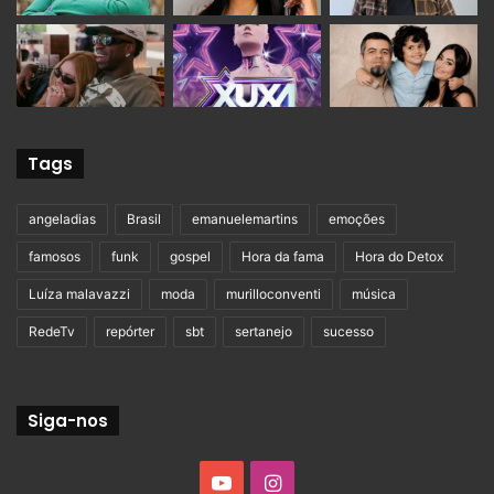
Tags
angeladias
Brasil
emanuelemartins
emoções
famosos
funk
gospel
Hora da fama
Hora do Detox
Luíza malavazzi
moda
murilloconventi
música
RedeTv
repórter
sbt
sertanejo
sucesso
Siga-nos
YouTube
Instagram